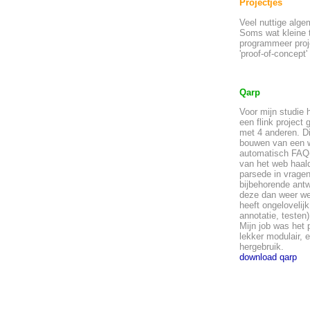
Projectjes
Veel nuttige alg
Soms wat kleine 
programmeer proje
'proof-of-concept'
Qarp
Voor mijn studie h
een flink projec
met 4 anderen. Di
bouwen van een w
automatisch FAQ
van het web haal
parsede in vrage
bijbehorende ant
deze dan weer we
heeft ongelovelij
annotatie, testen
Mijn job was het 
lekker modulair, 
hergebruik.
download qarp